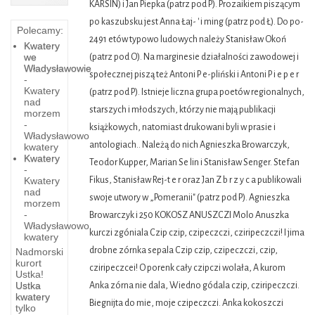
KARSIN) i Jan Piepka (patrz pod P). Prozaikiem piszącym
po kaszubsku jest Anna Łaj- ' i ming (patrz pod Ł). Do po-
Polecamy:
2491 etów typowo ludowych należy Stanisław Okoń
Kwatery
we
(patrz pod O). Na marginesie działalności zawodowej i
Władysławowie
społecznej piszą też Antoni P e-pliński i Antoni P i e p e r
-
Kwatery
(patrz pod P). Istnieje liczna grupa poetów regionalnych,
nad
starszych i młodszych, którzy nie mają publikacji
morzem
-
książkowych, natomiast drukowani byli w prasie i
Władysławowo
antologiach.. Należą do nich Agnieszka Browarczyk,
kwatery
Kwatery
Teodor Kupper, Marian Se lin i Stanisław Senger. Stefan
-
Kwatery
Fikus, Stanisław Rej-t e r oraz Jan Z b r z y c a publikowali
nad
swoje utwory w „Pomeranii" (patrz pod P). Agnieszka
morzem
-
Browarczyk i 250 KOKOSZ ANUSZCZI Molo Anuszka
Władysławowo
kurczi zgóniala Czip czip, czipeczczi, cziripeczczi! I jima
kwatery
drobne zórnka sepala Czip czip, czipeczczi, czip,
Nadmorski
kurort
cziripeczcei! O porenk cały czipczi wolała, A kurom
Ustka!
Westerplatte
Ustka
Anka zórna nie dala, Wiedno gódala czip, cziripeczczi.
kwatery
-
Biegnijta do mie, moje czipeczczi. Anka kokoszczi
tylko