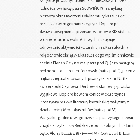
Książki te powstały na terenie zamieszkałym przez
ludność słowińską (patrz SŁOWIŃCY) i zamykają
pierwszy okres tworzenia się literatury kaszubskiej,
przed zalewem germanizacyjnym. Dopiero po
dwuwiekowej niemal przerwie, w połowie XIX stulecia,
w okresie ruchów wolnościowych, następuje
odnowienie aktywności kulturalnej rsa Kaszubach, a
rolę odnowiciela języka kaszubskiego w piśmiennictwie
spełnia Florian C e y n o w a (patrz pod C). Jego następcą
będzie poeta Hieronim Derdowski (patrz pod D), jeden z
najbardziej utalentowanych pisarzy tej ziemi. Na tle
swojej epoki Ceynowa i Derdowski stanowią zjawiska
wyjątkowe. Dopiero bowiem koniec wieku przynosi
intensywny rozkwit literatury kaszubskiej związany z
działalnością Młodokaszubów (patrz pod M).
Wszystkie godne u-wagi nazwiska pisarzy tego okresu
znajdzie czytelnik w Bedekerze pod osobnymi hasłami.
Są to: Alojzy Budzisz 1874— —1934 (patrz pod B) Leon