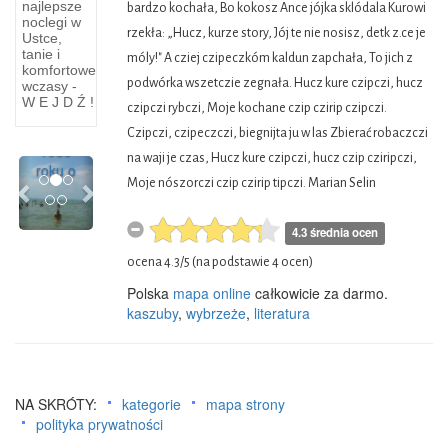
najlepsze
miejsce
bardzo kochała, Bo kokosz Ance jójka sklódala Kurowi
noclegi w
rzekła: „Hucz, kurze story, Jój te nie nosisz, detk z.ce je
Ustce,
Westerplatte
tanie i
móly!" A cziej czipeczkóm kaldun zapchała, To jich z
- Tutaj
komfortowe
podwórka wszetczie zegnała. Hucz kure czipczi, hucz
wczasy -
w dniu
W E J D Ź !
1
czipczi rybczi, Moje kochane czip czirip czipczi.
września
Czipczi, czipeczczi, biegnijta ju w las Zbierać robaczczi
1939
na waji je czas, Hucz kure czipczi, hucz czip cziripczi,
Previous
Next
roku o
Moje nószorczi czip czirip tipczi. Marian Selin
4.3 średnia ocen
ocena
4.3
/
5
(na podstawie
4
ocen)
Polska
mapa online
całkowicie za darmo.
kaszuby
,
wybrzeże
,
literatura
NA SKRÓTY:
kategorie
mapa strony
polityka prywatności