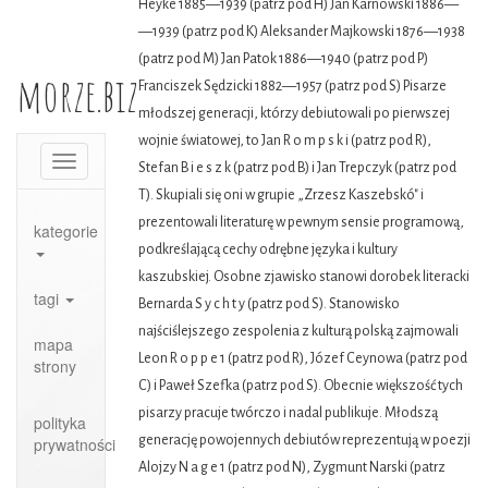
Heyke 1885—1939 (patrz pod H) Jan Karnowski 1886—
—1939 (patrz pod K) Aleksander Majkowski 1876—1938
(patrz pod M) Jan Patok 1886—1940 (patrz pod P)
morze.biz
Franciszek Sędzicki 1882—1957 (patrz pod S) Pisarze
młodszej generacji, którzy debiutowali po pierwszej
wojnie światowej, to Jan R o m p s k i (patrz pod R),
Toggle
Stefan B i e s z k (patrz pod B) i Jan Trepczyk (patrz pod
navigation
T). Skupiali się oni w grupie „Zrzesz Kaszebskó" i
prezentowali literaturę w pewnym sensie programową,
kategorie
podkreślającą cechy odrębne języka i kultury
kaszubskiej. Osobne zjawisko stanowi dorobek literacki
tagi
Bernarda S y c h t y (patrz pod S). Stanowisko
najściślejszego zespolenia z kulturą polską zajmowali
mapa
Leon R o p p e 1 (patrz pod R), Józef Ceynowa (patrz pod
strony
C) i Paweł Szefka (patrz pod S). Obecnie większość tych
pisarzy pracuje twórczo i nadal publikuje. Młodszą
polityka
generację powojennych debiutów reprezentują w poezji
prywatności
Alojzy N a g e 1 (patrz pod N), Zygmunt Narski (patrz