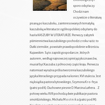
chronologiczny i
sporo odsyłaczy.
Chodzi nam
oczywiście o literaturę
pisaną po kaszubsku, zainteresowanych tematyką
kaszubską w literaturze ogólnopolskiej odsyłamy do
hasła KASZUBY W LITERATURZE. Pierwszy zabytek
piśmiennictwa kaszubskiego pochodzi z roku 1402: to
Dutki ziemskie, powstałe prawdopodobnie w Brześciu
Kujawskim. Są to zapiski gospodarcze, których
autorem, według najnowszej opinii językoznawców,
musiał być Kaszuba z północnej części kraju. Pierwsza
natomiast wyraźna próba tworzenia kaszubskiego
języka literackiego przypada na koniec XVI stulecia. Jest
nią książka pastora bytowskiego, Szymona K r o-feya
(patrz pod K): Duchowne piesnie D. Marcina Luthera... Z
połowy wieku XVII pochodzą dwie publikacje pastora
smołdzińskiego, Michała M o s t n i k a (patrz pod M).