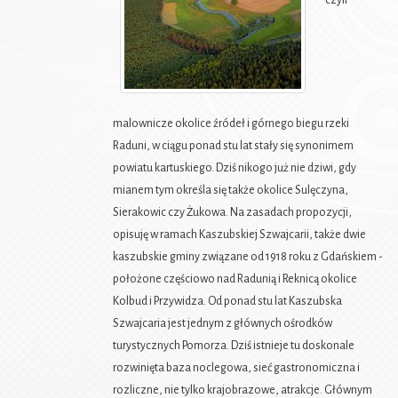
czyli
malownicze okolice źródeł i górnego biegu rzeki
Raduni, w ciągu ponad stu lat stały się synonimem
powiatu kartuskiego. Dziś nikogo już nie dziwi, gdy
mianem tym określa się także okolice Sulęczyna,
Sierakowic czy Żukowa. Na zasadach propozycji,
opisuję w ramach Kaszubskiej Szwajcarii, także dwie
kaszubskie gminy związane od 1918 roku z Gdańskiem -
położone częściowo nad Radunią i Reknicą okolice
Kolbud i Przywidza. Od ponad stu lat Kaszubska
Szwajcaria jest jednym z głównych ośrodków
turystycznych Pomorza. Dziś istnieje tu doskonale
rozwinięta baza noclegowa, sieć gastronomiczna i
rozliczne, nie tylko krajobrazowe, atrakcje. Głównym