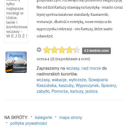
gospodarczym, rozwinęło się i podniosło swą pozycję.
-
Puszcza
tylko
Nie od dziś Kartuzy stawiają na turystykę - miasto coraz
najlepsze
czyli
Wkrzańska
noclegi w
lepiej spełnia światowe standardy. Kawiarenki,
Ustce,
W
PUSZCZA
resturacje, dbałość o estetykę, nowe miejsca do
tanie i
Szczecinie
WKRZAŃSKA
komfortowe
wypoczynku i rekreacji - oto Kartuzy, które warto
wczasy -
ma
rozciąga
W E J D Ź !
odwiedzić.
siedzibę
się na
największy
zachód
armator
od
4.3 średnia ocen
Previous
Next
Polskiej
Szczecina
ocena
4.3
/
5
(na podstawie
4
ocen)
Zapraszamy na
wczasy, nad morze
do
nadmorskich kurortów.
wczasy
,
wakacje
,
wybrzeże
,
Szwajcaria
Kaszubska
,
kaszuby
,
Wypoczynek
,
Spacery
,
zabytki
,
Pomorze
,
kartuzy
,
jeziora
NA SKRÓTY:
kategorie
mapa strony
polityka prywatności