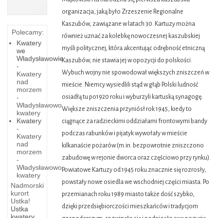
organizacja, jaką było Zrzeszenie Regionalne
Kaszubów, zawiązane w latach 30. Kartuzy można
Polecamy:
również uznać za kolebkę nowoczesnej kaszubskiej
Kwatery
myśli politycznej, która akcentując odrębność etniczną
we
Władysławowie
Kaszubów, nie stawia jej w opozycji do polskości.
-
Wybuch wojny nie spowodował większych zniszczeń w
Kwatery
nad
mieście. Niemcy wysiedlili stąd w głąb Polski ludność
morzem
-
osiadłą tu po1920 roku i wyburzyli kartuską synagogę.
Władysławowo
Większe zniszczenia przyniósł rok 1945, kiedy to
kwatery
Kwatery
ciągnące za radzieckimi oddziałami frontowymi bandy
-
podczas rabunków i pijatyk wywołały w mieście
Kwatery
nad
kilkanaście pożarów (m.in. bezpowrotnie zniszczono
morzem
zabudowę w rejonie dworca oraz częściowo przy rynku).
-
Władysławowo
Powiatowe Kartuzy od 1945 roku znacznie się rozrosły,
kwatery
Polska
powstały nowe osiedla we wschodniej części miasta. Po
Nadmorski
kurort
Żegluga
przemianach roku 1989 miasto także dość szybko,
Ustka!
dzięki przedsiębiorczości mieszkańców i tradycjom
Morska
Ustka
kwatery