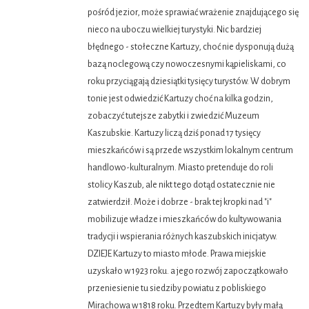
pośród jezior, może sprawiać wrażenie znajdującego się
nieco na uboczu wielkiej turystyki. Nic bardziej
błędnego - stołeczne Kartuzy, choć nie dysponują dużą
bazą noclegową czy nowoczesnymi kąpieliskami, co
roku przyciągają dziesiątki tysięcy turystów. W dobrym
tonie jest odwiedzić Kartuzy choć na kilka godzin,
zobaczyć tutejsze zabytki i zwiedzić Muzeum
Kaszubskie. Kartuzy liczą dziś ponad 17 tysięcy
mieszkańców i są przede wszystkim lokalnym centrum
handlowo-kulturalnym. Miasto pretenduje do roli
stolicy Kaszub, ale nikt tego dotąd ostatecznie nie
zatwierdził. Może i dobrze - brak tej kropki nad "i"
mobilizuje władze i mieszkańców do kultywowania
tradycji i wspierania różnych kaszubskich inicjatyw.
DZIEJE Kartuzy to miasto młode. Prawa miejskie
uzyskało w 1923 roku. a jego rozwój zapoczątkowało
przeniesienie tu siedziby powiatu z pobliskiego
Mirachowa w 1818 roku. Przedtem Kartuzy były małą