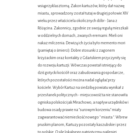
wsiąprzyklasztorną. Zakon kartuzów, który dał nazwę
miastu, sprowadzony został tutaj w drugiej połowie XIV
wieku przez właściciela okolicznych dóbr - Jana z
Różęcina. Zakonnicy, zgodnie ze swoją regułą mieszkali
w oddzielnych domach, zwanych eremami. Mieli oni
nakaz milczenia. Dewizą ich życia było memento mori
(pamiętaj o śmierci). Dobre stosunki z zagonem
krzyżackim oraz kontakty z Gdańskiem przyczyniły się
do rozwoju kartuzji. Wówczas powstał istniejący do
dziś gotycki kościół oraz zabudowania gospodarcze,
których pozostałości można nadal oglądać przy
kościele. Wybór Kartuz na siedzibę powiatu wynikał z
przesłanek politycznych - miejscowość ta nie stanowiła
ogniska polskości jak Mirachowo, a napływ urzędników i
budowa osady prawie na "surowym korzeniu" miały
zagwarantować niemieckość nowego " miasta ". Wbrew
pruskim planom, Kartuzy pozostały kaszubskie i przez
to polskie. O sile lokalnego patriotyzmu najlepiej