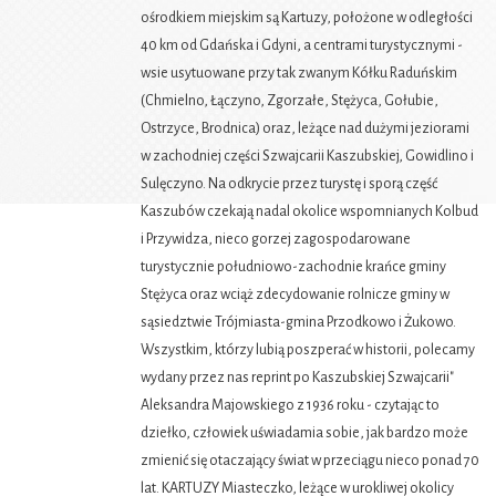
ośrodkiem miejskim są Kartuzy, położone w odległości
40 km od Gdańska i Gdyni, a centrami turystycznymi -
wsie usytuowane przy tak zwanym Kółku Raduńskim
(Chmielno, Łączyno, Zgorzałe, Stężyca, Gołubie,
Ostrzyce, Brodnica) oraz, leżące nad dużymi jeziorami
w zachodniej części Szwajcarii Kaszubskiej, Gowidlino i
Sulęczyno. Na odkrycie przez turystę i sporą część
Kaszubów czekają nadal okolice wspomnianych Kolbud
i Przywidza, nieco gorzej zagospodarowane
turystycznie południowo-zachodnie krańce gminy
Stężyca oraz wciąż zdecydowanie rolnicze gminy w
sąsiedztwie Trójmiasta-gmina Przodkowo i Żukowo.
Wszystkim, którzy lubią poszperać w historii, polecamy
wydany przez nas reprint po Kaszubskiej Szwajcarii"
Aleksandra Majowskiego z 1936 roku - czytając to
dziełko, człowiek uświadamia sobie, jak bardzo może
zmienić się otaczający świat w przeciągu nieco ponad 70
lat. KARTUZY Miasteczko, leżące w urokliwej okolicy