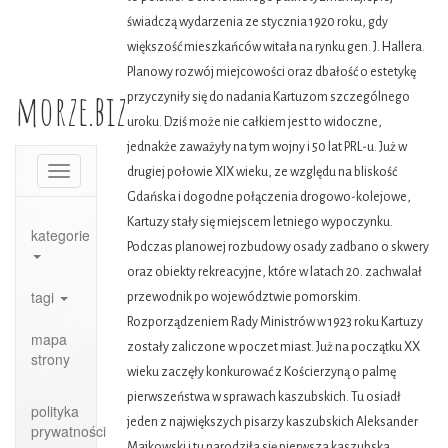
świadczą wydarzenia ze stycznia 1920 roku, gdy
większość mieszkańców witała na rynku gen. J. Hallera.
Planowy rozwój miejcowości oraz dbałość o estetykę
morze.biz
przyczyniły się do nadania Kartuzom szczególnego
uroku. Dziś może nie całkiem jest to widoczne,
jednakże zaważyły na tym wojny i 50 lat PRL-u. Już w
Toggle
drugiej połowie XIX wieku, ze względu na bliskość
navigation
Gdańska i dogodne połączenia drogowo-kolejowe,
Kartuzy stały się miejscem letniego wypoczynku.
kategorie
Podczas planowej rozbudowy osady zadbano o skwery
oraz obiekty rekreacyjne, które w latach 20. zachwalał
tagi
przewodnik po województwie pomorskim.
Rozporządzeniem Rady Ministrów w 1923 roku Kartuzy
mapa
zostały zaliczone w poczet miast. Już na początku XX
strony
wieku zaczęły konkurować z Kościerzyną o palmę
pierwszeństwa w sprawach kaszubskich. Tu osiadł
polityka
jeden z największych pisarzy kaszubskich Aleksander
prywatności
Majkowski i tu narodziła się pierwsza kaszubska